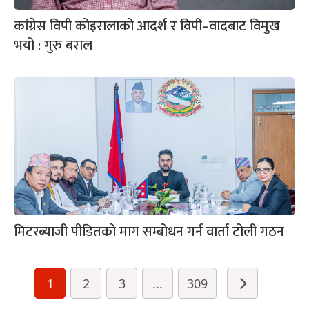
कांग्रेस विपी कोइरालाको आदर्श र विपी–वादबाट विमुख
भयो : गुरु बराल
मिटरब्याजी पीडितको माग सम्बोधन गर्न वार्ता टोली गठन
1
2
3
...
309