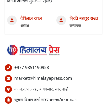
दिनमा अग्रणि भुमिकामा रहनेछ ।
देविलाल रावल
प्रिति बहादुर राउत
अध्यक्ष
सम्पादक
+977 9851190958
market@himalayapress.com
का.म.न.पा.-२८, बागबजार, काठमाडौं
सूचना विभाग दर्ता नम्बर:४१७४/०८०-०८१