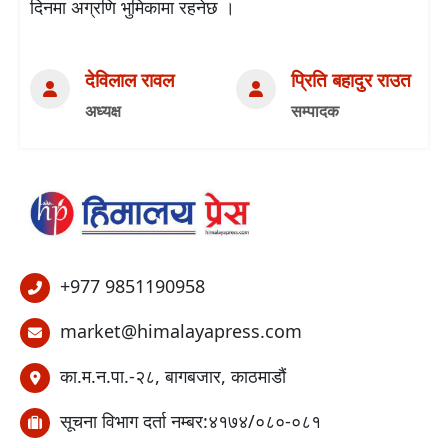
दिनमा अग्रणि भुमिकामा रहनेछ ।
देविलाल रावल
प्रिति बहादुर राउत
अध्यक्ष
सम्पादक
+977 9851190958
market@himalayapress.com
का.म.न.पा.-२८, बागबजार, काठमाडौं
सूचना विभाग दर्ता नम्बर:४१७४/०८०-०८१