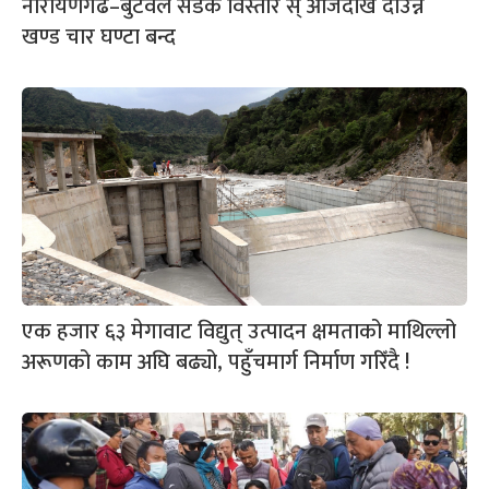
नारायणगढ–बुटवल सडक विस्तार स् आजदेखि दाउन्ने
खण्ड चार घण्टा बन्द
एक हजार ६३ मेगावाट विद्युत् उत्पादन क्षमताको माथिल्लो
अरूणको काम अघि बढ्यो, पहुँचमार्ग निर्माण गरिँदै !