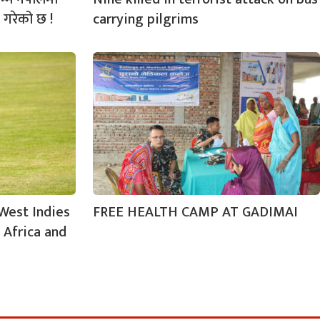
 गरेको छ !
carrying pilgrims
West Indies
FREE HEALTH CAMP AT GADIMAI
 Africa and