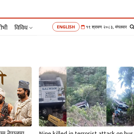
ीभी
विविध
ENGLISH
१९ श्रावण २०८३, मंगलवार
सम्म नेपालमा
Nine killed in terrorist attack on bus