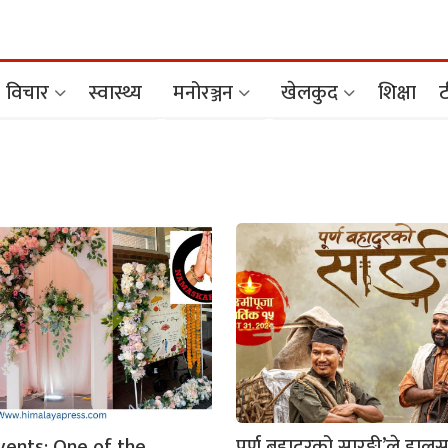
विचार
स्वास्थ्य
मनोरञ्जन
खेलकुद
शिक्षा
ट
ents: One of the
पूर्ण बहादुरको सारङ्गी’ले हाल