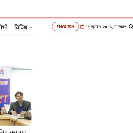
ीभी
विविध
ENGLISH
१९ श्रावण २०८३, मंगलवार
पियनसिप असारमा