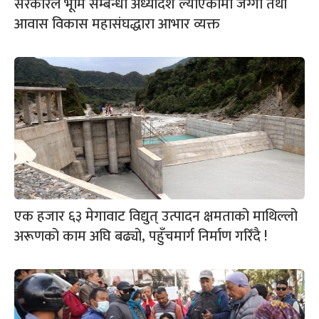
सरकारले भूमि सम्बन्धी अध्यादेश ल्याएकोमा जग्गा तथा
आवास विकास महासंघद्धारा आभार व्यक्त
एक हजार ६३ मेगावाट विद्युत् उत्पादन क्षमताको माथिल्लो
अरूणको काम अघि बढ्यो, पहुँचमार्ग निर्माण गरिँदै !