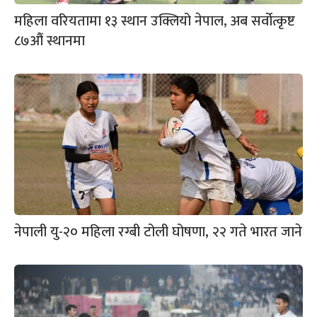
महिला वरियतामा १३ स्थान उक्लियो नेपाल, अब सर्वोत्कृष्ट
८७औं स्थानमा
नेपाली यु-२० महिला रग्बी टोली घोषणा, २२ गते भारत जाने