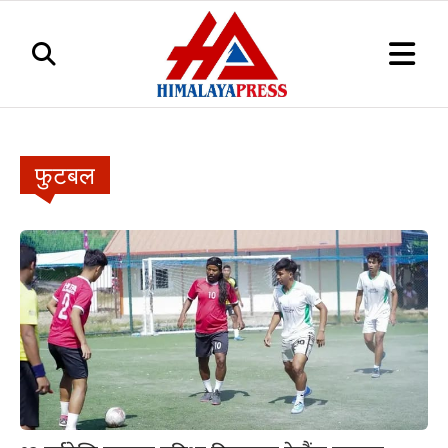
फुटबल