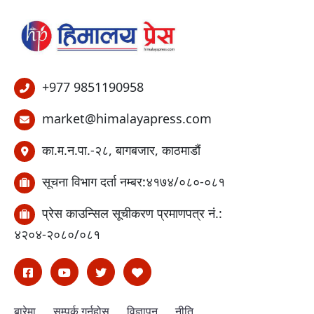
+977 9851190958
market@himalayapress.com
का.म.न.पा.-२८, बागबजार, काठमाडौं
सूचना विभाग दर्ता नम्बर:४१७४/०८०-०८१
प्रेस काउन्सिल सूचीकरण प्रमाणपत्र नं.:
४२०४-२०८०/०८१
बारेमा
सम्पर्क गर्नुहोस्
विज्ञापन
नीति