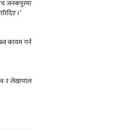
बीच जनकपुरमा
गरिदिए ।’
र्व कायम गर्न
दव र लेखापाल