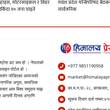
 हाइस, मोटरसाइकल र विङर
मधेश प्रदेश मन्त्रिपरिषद बैठ
िँदा १० जना घाइते
सार्वजनिक
लयप्रेस डट कम हो । नेपालको
+977 9851190958
अनलाइन पोर्टल हो ।
बिकाससंग जोडिएका आवाजको
market@himalayapr
 नागरिक अगुवा, समाजिक
का.म.न.पा.-२८, बागबजार, 
समाचार आम बिश्व समुदाय माझ
छ र आगामी दिनमा अग्रणि
सूचना विभाग दर्ता नम्बर