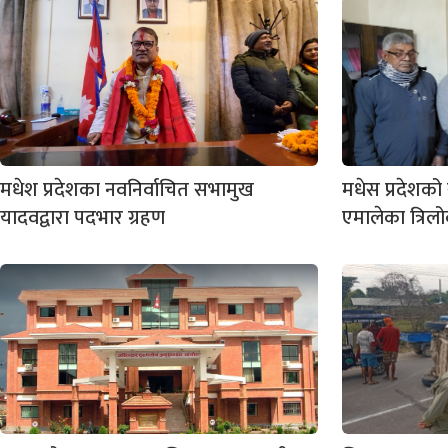
मधेश प्रदेशका नवनिर्वाचित सभामुख
मधेस प्रदेशक
यादवद्वारा पदभार ग्रहण
एमालेका त्रिलो