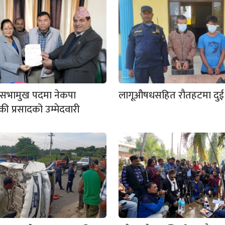
ो सभामुख पदमा नेकपा
लागूऔषधसहित रौतहटमा दुई 
की प्रसादको उम्मेदवारी