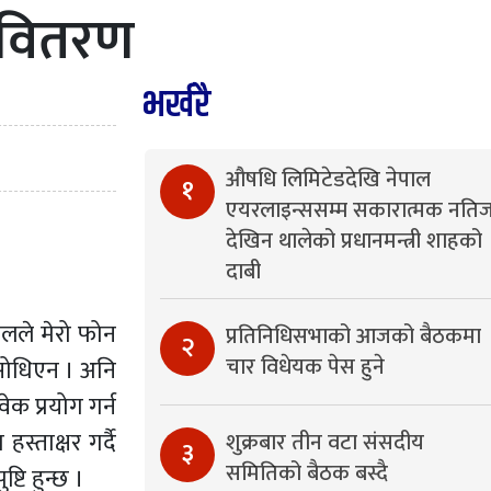
 वितरण
भर्खरै
औषधि लिमिटेडदेखि नेपाल
१
एयरलाइन्ससम्म सकारात्मक नतिज
देखिन थालेको प्रधानमन्त्री शाहको
दाबी
ालले मेरो फोन
प्रतिनिधिसभाको आजको बैठकमा
२
चार विधेयक पेस हुने
ई सोधिएन । अनि
वेक प्रयोग गर्न
्ताक्षर गर्दै
शुक्रबार तीन वटा संसदीय
३
समितिको बैठक बस्दै
टि हुन्छ ।