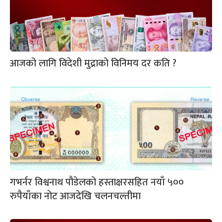
आजको लागि विदेशी मुद्राको विनिमय दर कति ?
गभर्नर विश्वनाथ पौडेलको हस्ताक्षरसहित नयाँ ५००
रुपैयाँका नोट आजदेखि चलनचल्तीमा