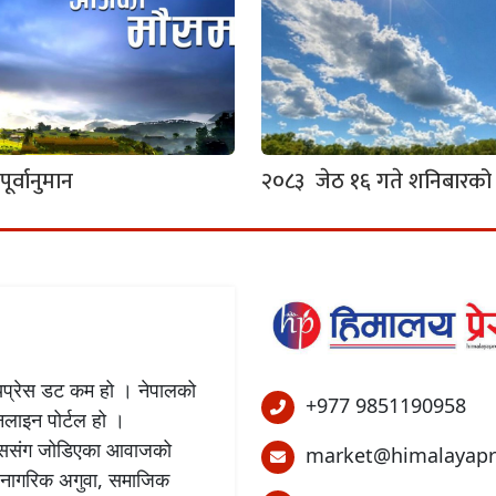
र्वानुमान
२०८३ जेठ १६ गते शनिबारको
लयप्रेस डट कम हो । नेपालको
+977 9851190958
अनलाइन पोर्टल हो ।
बिकाससंग जोडिएका आवाजको
market@himalayapr
 नागरिक अगुवा, समाजिक