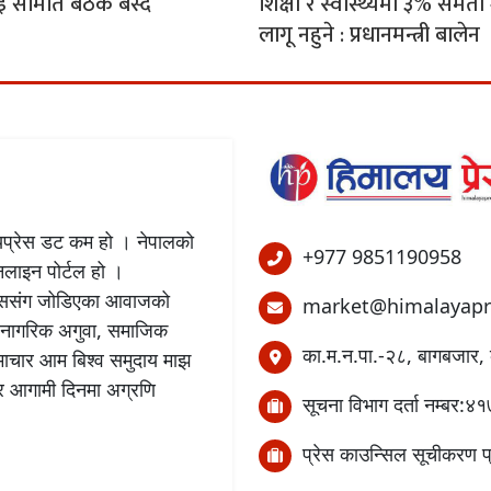
इ समिति बैठक बस्दै
शिक्षा र स्वास्थ्यमा ३% समत
लागू नहुने : प्रधानमन्त्री बालेन
लयप्रेस डट कम हो । नेपालको
+977 9851190958
अनलाइन पोर्टल हो ।
बिकाससंग जोडिएका आवाजको
market@himalayapr
 नागरिक अगुवा, समाजिक
का.म.न.पा.-२८, बागबजार, 
समाचार आम बिश्व समुदाय माझ
छ र आगामी दिनमा अग्रणि
सूचना विभाग दर्ता नम्बर
प्रेस काउन्सिल सूचीकरण 