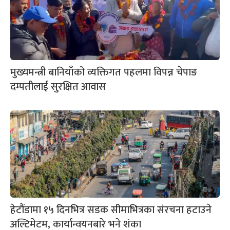
मुख्यमन्त्री बानियाँको व्यक्तिगत पहलमा विपन्न चेपाङ
दम्पतीलाई सुरक्षित आवास
हेटौंडामा १५ दिनभित्र सडक सीमाभित्रका संरचना हटाउने
अल्टिमेटम, कार्यान्वयनबारे भने शंका