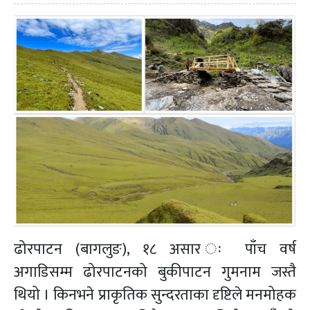
ढोरपाटन (बागलुङ), १८ असार ः पाँच वर्ष
अगाडिसम्म ढोरपाटनको बुकीपाटन गुमनाम जस्तै
थियो । किनभने प्राकृतिक सुन्दरताका दृष्टिले मनमोहक