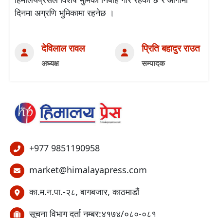
दिनमा अग्रणि भुमिकामा रहनेछ ।
देविलाल रावल
प्रिति बहादुर राउत
अध्यक्ष
सम्पादक
+977 9851190958
market@himalayapress.com
का.म.न.पा.-२८, बागबजार, काठमाडौं
सूचना विभाग दर्ता नम्बर:४१७४/०८०-०८१